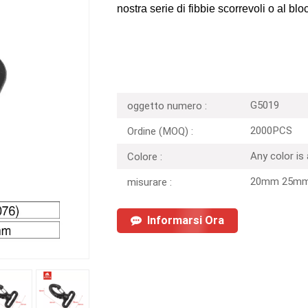
nostra serie di fibbie scorrevoli o al blo
G5019
oggetto numero :
2000PCS
Ordine (MOQ) :
Any color is
Colore :
20mm 25mm
misurare :
Informarsi Ora