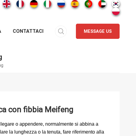
A
CONTATTACI
MESSAGE US
g
ng
ica con fibbia Meifeng
ollegare o appendere, normalmente si abbina a
are la lunghezza o la tenuta, fare riferimento alla