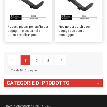
Robusti piedini per staffa per
Piedino per borchie per
bagagli in plastica nella
bagagli con parti di
borsa a rotelle in piedi
montaggio
1
2
3
Un Totale Di
3
Pagine
CATEGORIE DI PRODOTTO
Have a question? Call us 24/7