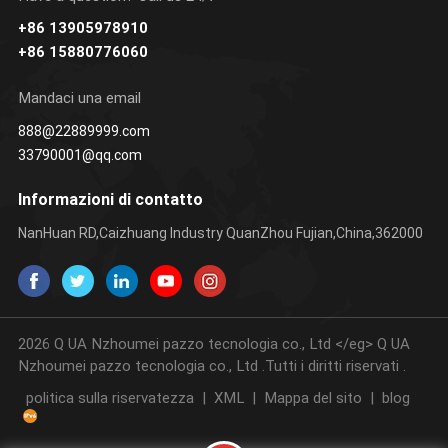
+86 13905978910
+86 15880776060
Mandaci una email
888@22889999.com
33790001@qq.com
Informazioni di contatto
NanHuan RD,Caizhuang Industry QuanZhou Fujian,China,362000
2026 Q UA Nzhoumei pazzo tecnologia co., Ltd </eg> Q UA
Nzhoumei pazzo tecnologia co., Ltd .Tutti i diritti riservati .
politica sulla riservatezza
|
XML
|
Mappa del sito
|
blog