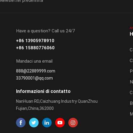
Newsletter predefinita
Have a question? Call us 24/7
H
+86 13905978910
+86 15880776060
C
C
Mandaci una email
888@22889999.com
P
33790001@qq.com
N
Informazioni di contatto
C
NanHuan RD,Caizhuang Industry QuanZhou
B
Fujian,China,362000
M