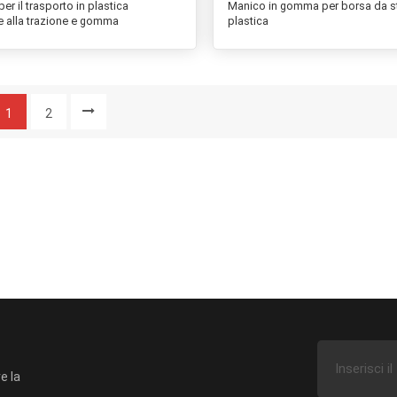
per il trasporto in plastica
Manico in gomma per borsa da s
e alla trazione e gomma
plastica
1
2
e la