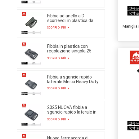
Fibbie ad anello a D
scorrevoli in plastica da
25 mm
Maniglia 
SCOPRI DI PIÙ
Fibbia in plastica con
regolazione singola 25
mm
SCOPRI DI PIÙ
Fibbia a sgancio rapido
laterale Meico Heavy Duty
SCOPRI DI PIÙ
2025 NUOVA fibbia a
sgancio rapido laterale in
plastica con pulsante
SCOPRI DI PIÙ
Nuovo fermacorda di