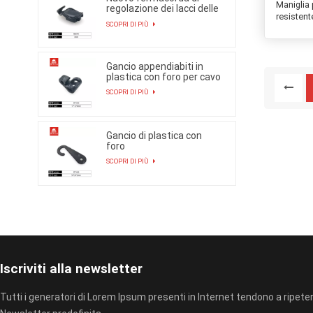
Maniglia 
regolazione dei lacci delle
resistent
scarpe 2025
SCOPRI DI PIÙ
Gancio appendiabiti in
plastica con foro per cavo
SCOPRI DI PIÙ
Gancio di plastica con
foro
SCOPRI DI PIÙ
Iscriviti alla newsletter
Tutti i generatori di Lorem Ipsum presenti in Internet tendono a ripeter