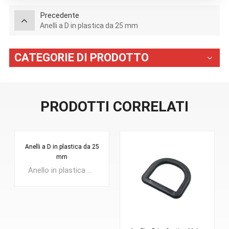
Precedente
Anelli a D in plastica da 25 mm
CATEGORIE DI PRODOTTO
PRODOTTI CORRELATI
Anelli a D in plastica da 25
mm
Anello in plastica a forma di D, noto anche come anello a semicerchio o connettore per cinturino, può essere utilizzato con fibbia scorrevole in tessuto o chiusura con moschettone.Utilizzato come fibbia per zaino, supporto per cinghia o supporto per cinghia, ecc.