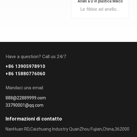
Anelli a D in plastica Meico
Le fibbie ad anello a D sono realizzate in plastica di alta qualità, durevoli, resistenti, leggere, non facili da danneggiare, possono essere utilizzate a lungo.Uso popolare per borse zaino, borsone tattico Duty, borse per bagagli...Il materiale normalmente utilizza POM, qualcuno sceglierà il nylon o il materiale PP...
SAPERNE DI
PIÙ
Have a question? Call us 24/7
SAPERNE DI
+86 13905978910
PIÙ
+86 15880776060
Mandaci una email
888@22889999.com
33790001@qq.com
Informazioni di contatto
NanHuan RD,Caizhuang Industry QuanZhou Fujian,China,362000