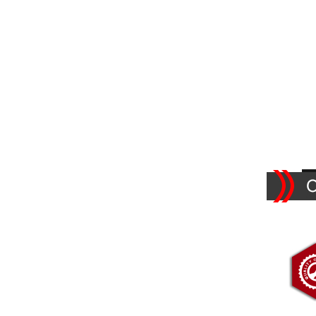
SCOPRI DI PIÙ
Gancio appendiabiti in
plastica con foro per
cavo
SCOPRI DI PIÙ
Gancio di plastica con
foro
SCOPRI DI PIÙ