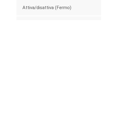
Attiva/disattiva (Fermo)
Estrattori in plastica
Serie militare
Altri hardware
Serie di carrelli
Nuovi Prodotti
Fibbia con bottone in
plastica per cintura
porta-bebè da 25 mm
SCOPRI DI PIÙ