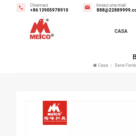
Chiamaci :
Inviaci una mail :
+86 13905978910
888@22889999.c
CASA
B
Casa
/
Serie Fond