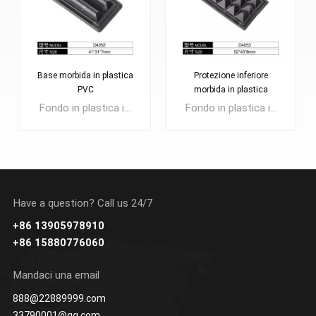
Base morbida in plastica
Protezione inferiore
PVC
morbida in plastica
Fondo in plastica in PVC, noto anche come Protezione della base, cura dei piedi per lo zaino, imbottitura inferiore in plastica per borse da viaggio, borse per fotocamera, ecc. Forte resistenza che può proteggere la borsa da danni o sporcarsi.
Fondo in plastica in PVC, noto anche come Protezione della base, cura dei piedi per lo zaino, imbottitura inferiore in plastica per borse da viaggio, borse per fotocamera, ecc. Forte resistenza che può proteggere la borsa da danni o sporcarsi.
Have a question? Call us 24/7
+86 13905978910
SAPERNE DI
SAPERNE DI
+86 15880776060
PIÙ
PIÙ
Mandaci una email
888@22889999.com
33790001@qq.com