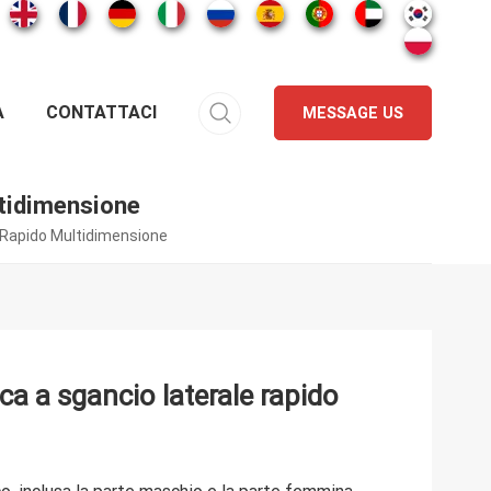
A
CONTATTACI
MESSAGE US
ltidimensione
e Rapido Multidimensione
ica a sgancio laterale rapido