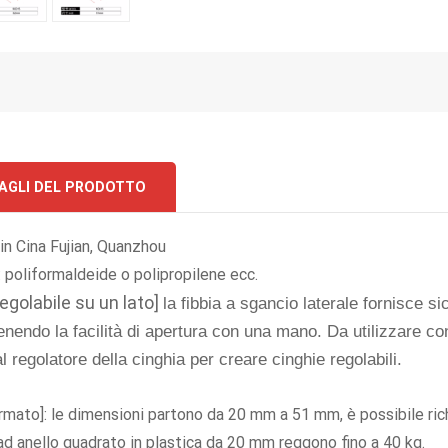
AGLI DEL PRODOTTO
in Cina Fujian, Quanzhou
 poliformaldeide o polipropilene ecc.
regolabile su un lato]
la fibbia a sgancio laterale fornisce s
nendo la facilità di apertura con una mano. Da utilizzare con
l regolatore della cinghia per creare cinghie regolabili.
ormato]: le dimensioni partono da 20 mm a 51 mm, è possibile ric
ad anello quadrato in plastica da 20 mm reggono fino a 40 kg.