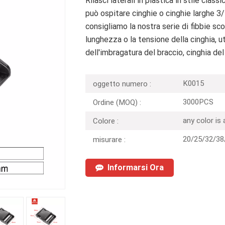
Rilasci laterali in plastica in stile clas
può ospitare cinghie o cinghie larghe 3/4
consigliamo la nostra serie di fibbie sc
lunghezza o la tensione della cinghia, ut
dell'imbragatura del braccio, cinghia del
K0015
oggetto numero :
3000PCS
Ordine (MOQ) :
any color is
Colore :
20/25/32/3
misurare :
Informarsi Ora