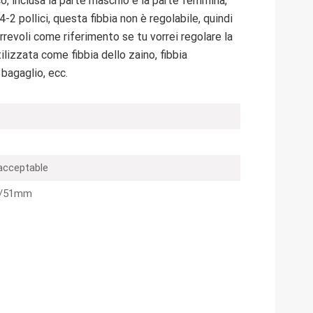
sico, inclusa la parte maschio e la parte femmina,
-2 pollici, questa fibbia non è regolabile, quindi
orrevoli come riferimento se tu vorrei regolare la
ilizzata come fibbia dello zaino, fibbia
 bagaglio, ecc.
 acceptable
8/51mm