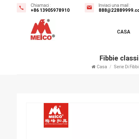
Chiamaci :
Inviaci una mail :
+86 13905978910
888@22889999.c
CASA
Fibbie class
Casa
/
Serie Di Fibb