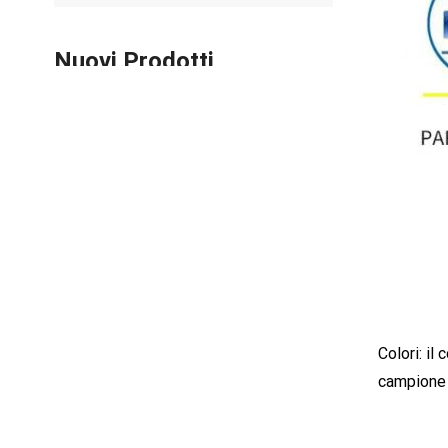
Nuovi Prodotti
Fibbia con bottone in
plastica per cintura
porta-bebè da 25 mm
SCOPRI DI PIÙ
Fibbie ad anello a D
scorrevoli in plastica da
25 mm
SCOPRI DI PIÙ
Fibbia in plastica con
regolazione singola 25
mm
SCOPRI DI PIÙ
Colori: il
campione 
Fibbia a sgancio rapido
laterale Meico Heavy
Duty
SCOPRI DI PIÙ