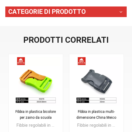
CATEGORIE DI PRODOTTO
PRODOTTI CORRELATI
Fibbia in plastica multi-
Accessori per valigie con
dimensione China Meico
fibbie rapide regolabili
per zaino
multi-dimensione
Fibbie regolabili in plastica che possono essere regolate con misure lunghe o corte, utilizza comodamente.Ampiamente utilizzato per borse zaino, borsone tattico Duty, borse per bagagli, zaini scolastici...Il materiale è POM, può anche essere realizzato con nylon, materiale PP ecc...
fibbia a sgancio laterale rapido, forte resistenza, piacevole sensazione con un design semplice.adatto per borse sportive, zaini modae borse da alpinismo, ecc.