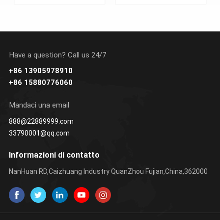
Have a question? Call us 24/7
+86 13905978910
SAPERNE DI
SAPERNE DI
+86 15880776060
PIÙ
PIÙ
Mandaci una email
888@22889999.com
33790001@qq.com
Informazioni di contatto
NanHuan RD,Caizhuang Industry QuanZhou Fujian,China,362000