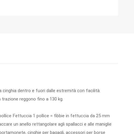
a cinghia dentro e fuori dalle estremità con facilità.
a trazione reggono fino a 130 kg.
 pollice Fettuccia 1 pollice = fibbie in fettuccia da 25 mm
ccare un anello rettangolare agli spallacci e alle maniglie
, portamonete, cinghie per bagagli, accessori per borse