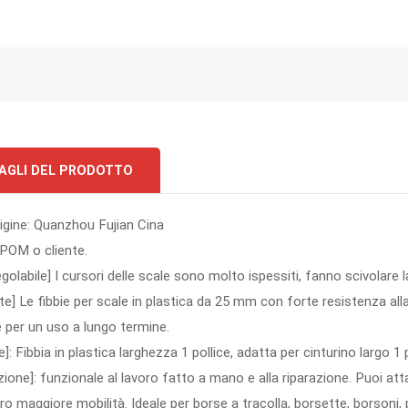
AGLI DEL PRODOTTO
rigine: Quanzhou Fujian Cina
 POM o cliente.
golabile] I cursori delle scale sono molto ispessiti, fanno scivolare l
te] Le fibbie per scale in plastica da 25 mm con forte resistenza all
 per un uso a lungo termine.
e]: Fibbia in plastica larghezza 1 pollice, adatta per cinturino largo 1
zione]: funzionale al lavoro fatto a mano e alla riparazione. Puoi atta
oro maggiore mobilità. Ideale per borse a tracolla, borsette, borsoni