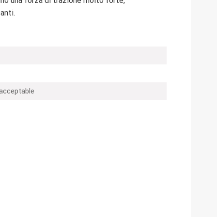
nno una forza di trazione molto forte,
anti.
 acceptable