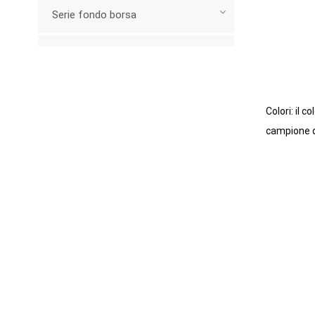
Serie fondo borsa
Cordoncino
Attiva/disattiva (Fermo)
Colori: il 
Estrattori in plastica
campione d
Serie militare
Altri hardware
Serie di carrelli
Nuovi Prodotti