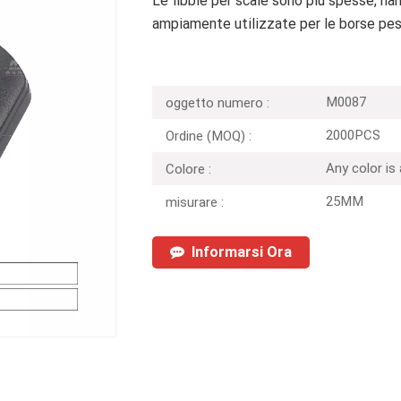
Le fibbie per scale sono più spesse, ha
ampiamente utilizzate per le borse pes
M0087
oggetto numero :
2000PCS
Ordine (MOQ) :
Any color is
Colore :
25MM
misurare :
Informarsi Ora