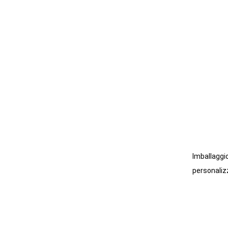
plastica con pulsante
SCOPRI DI PIÙ
Nuovo fermacorda di
regolazione dei lacci delle
scarpe 2025
SCOPRI DI PIÙ
Gancio appendiabiti in
plastica con foro per
cavo
SCOPRI DI PIÙ
Gancio di plastica con
foro
SCOPRI DI PIÙ
Imballaggio
personaliz